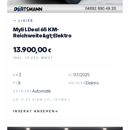
— LIGIER
Myli I.Deal 65 KM-
Reichweite&gt;Elektro
13.900,00
€
INKL. 19.00% MWST
3
07/2025
KM
EZ
8
Elektro
PS
ANTRIEB
Automatik
GETRIEBE
CA. 0,00 G/KM CO₂ (KOMB.)
INSERAT ANSEHEN
→