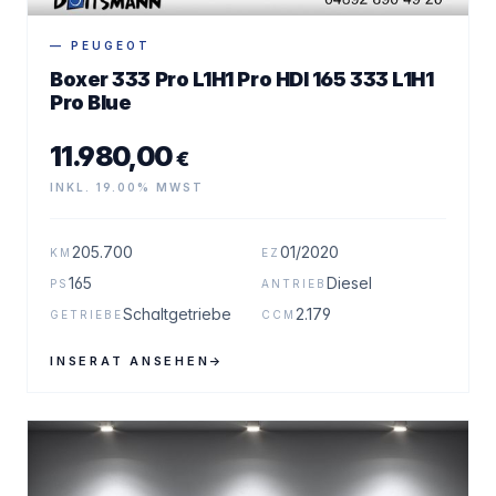
— PEUGEOT
Boxer 333 Pro L1H1 Pro HDI 165 333 L1H1
Pro Blue
11.980,00
€
INKL. 19.00% MWST
205.700
01/2020
KM
EZ
165
Diesel
PS
ANTRIEB
Schaltgetriebe
2.179
GETRIEBE
CCM
INSERAT ANSEHEN
→