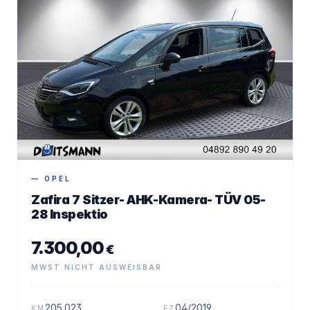
— OPEL
Zafira 7 Sitzer- AHK-Kamera- TÜV 05-
28 Inspektio
7.300,00
€
MWST NICHT AUSWEISBAR
205.023
04/2019
KM
EZ