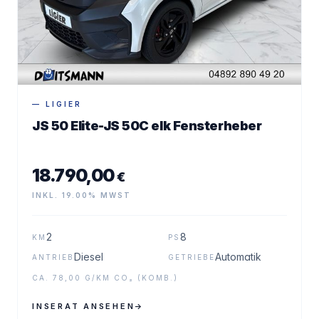
— LIGIER
JS 50 Elite-JS 50C elk Fensterheber
18.790,00
€
INKL. 19.00% MWST
2
8
KM
PS
Diesel
Automatik
ANTRIEB
GETRIEBE
CA. 78,00 G/KM CO₂ (KOMB.)
INSERAT ANSEHEN
→