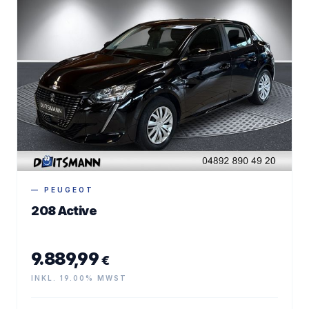
— PEUGEOT
208 Active
9.889,99
€
INKL. 19.00% MWST