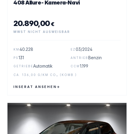
408 Allure- Kamera-Navi
20.890,00
€
MWST NICHT AUSWEISBAR
40.228
03/2024
KM
EZ
131
Benzin
PS
ANTRIEB
Automatik
1.199
GETRIEBE
CCM
CA. 136,00 G/KM CO₂ (KOMB.)
INSERAT ANSEHEN
→