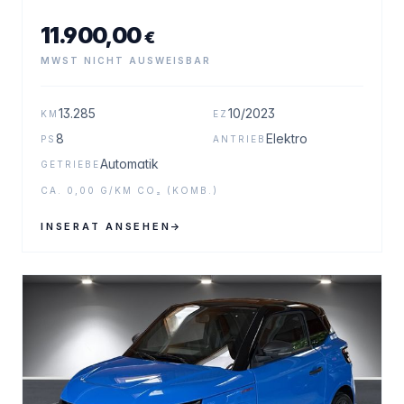
11.900,00
€
MWST NICHT AUSWEISBAR
13.285
10/2023
KM
EZ
8
Elektro
PS
ANTRIEB
Automatik
GETRIEBE
CA. 0,00 G/KM CO₂ (KOMB.)
INSERAT ANSEHEN
→