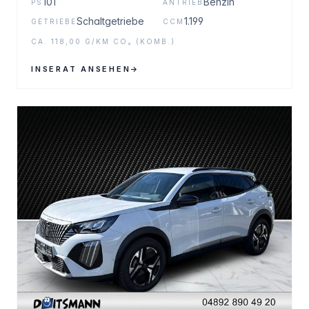
101
Benzin
PS
ANTRIEB
Schaltgetriebe
1.199
GETRIEBE
CCM
CA. 118,00 G/KM CO₂ (KOMB.)
INSERAT ANSEHEN
→