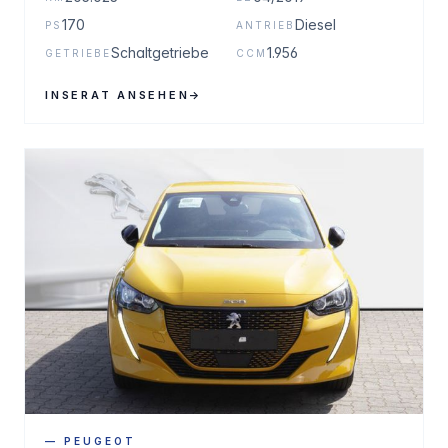
170
Diesel
PS
ANTRIEB
Schaltgetriebe
1.956
GETRIEBE
CCM
INSERAT ANSEHEN
→
— PEUGEOT