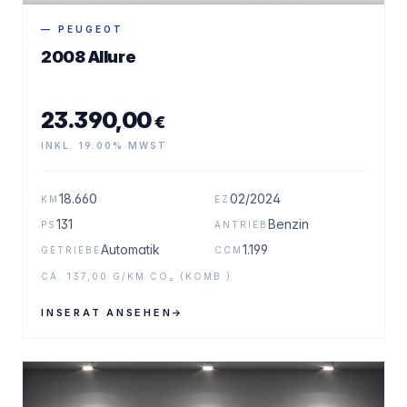
— PEUGEOT
2008 Allure
23.390,00
€
INKL. 19.00% MWST
18.660
02/2024
KM
EZ
131
Benzin
PS
ANTRIEB
Automatik
1.199
GETRIEBE
CCM
CA. 137,00 G/KM CO₂ (KOMB.)
INSERAT ANSEHEN
→