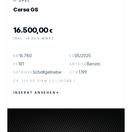
— OPEL
Corsa GS
16.500,00
€
INKL. 19.00% MWST
16.780
05/2025
KM
EZ
101
Benzin
PS
ANTRIEB
Schaltgetriebe
1.199
GETRIEBE
CCM
CA. 120,00 G/KM CO₂ (KOMB.)
INSERAT ANSEHEN
→