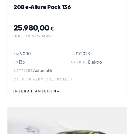
208 e-Allure Pack 136
25.980,00
€
INKL. 19.00% MWST
6.000
11/2023
KM
EZ
136
Elektro
PS
ANTRIEB
Automatik
GETRIEBE
CA. 0,00 G/KM CO₂ (KOMB.)
INSERAT ANSEHEN
→