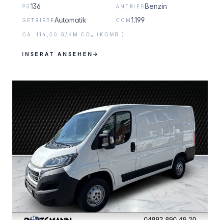
136
Benzin
PS
ANTRIEB
Automatik
1.199
GETRIEBE
CCM
CA. 114,00 G/KM CO₂ (KOMB.)
INSERAT ANSEHEN
→