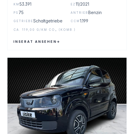
53.391
11/2021
KM
EZ
75
Benzin
PS
ANTRIEB
Schaltgetriebe
1.199
GETRIEBE
CCM
CA. 119,00 G/KM CO₂ (KOMB.)
INSERAT ANSEHEN
→