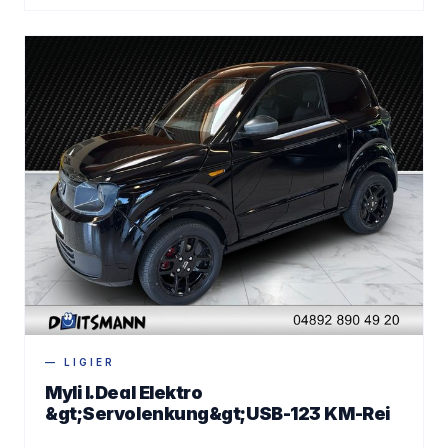
— LIGIER
Myli I.Deal Elektro
&gt;Servolenkung&gt;USB-123 KM-Rei