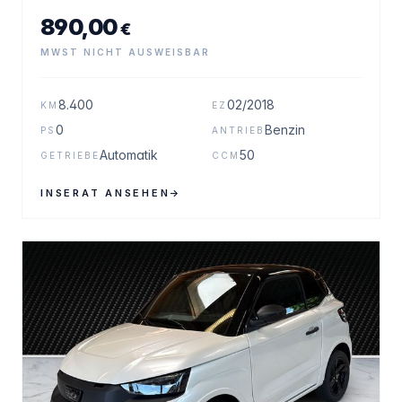
890,00
€
MWST NICHT AUSWEISBAR
8.400
02/2018
KM
EZ
0
Benzin
PS
ANTRIEB
Automatik
50
GETRIEBE
CCM
INSERAT ANSEHEN
→