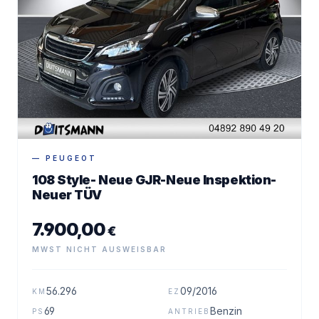
— PEUGEOT
108 Style- Neue GJR-Neue Inspektion-
Neuer TÜV
7.900,00
€
MWST NICHT AUSWEISBAR
56.296
09/2016
KM
EZ
69
Benzin
PS
ANTRIEB