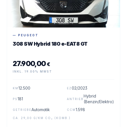
— PEUGEOT
308 SW Hybrid 180 e-EAT8 GT
27.900,00
€
INKL. 19.00% MWST
12.500
02/2023
KM
EZ
Hybrid
181
PS
ANTRIEB
(Benzin/Elektro)
Automatik
1.598
GETRIEBE
CCM
CA. 29,00 G/KM CO₂ (KOMB.)