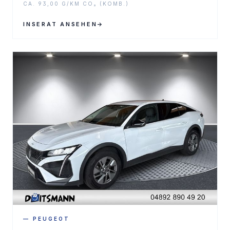
CA. 93,00 G/KM CO₂ (KOMB.)
INSERAT ANSEHEN
→
— PEUGEOT