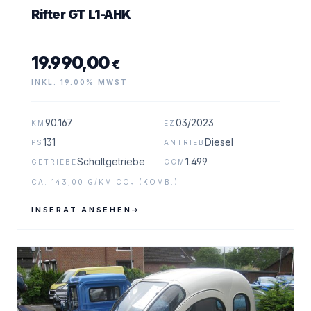
Rifter GT L1-AHK
19.990,00
€
INKL. 19.00% MWST
90.167
03/2023
KM
EZ
131
Diesel
PS
ANTRIEB
Schaltgetriebe
1.499
GETRIEBE
CCM
CA. 143,00 G/KM CO₂ (KOMB.)
INSERAT ANSEHEN
→