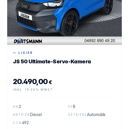
— LIGIER
JS 50 Ultimate-Servo-Kamera
20.490,00
€
INKL. 19.00% MWST
2
8
KM
PS
Diesel
Automatik
ANTRIEB
GETRIEBE
492
CCM