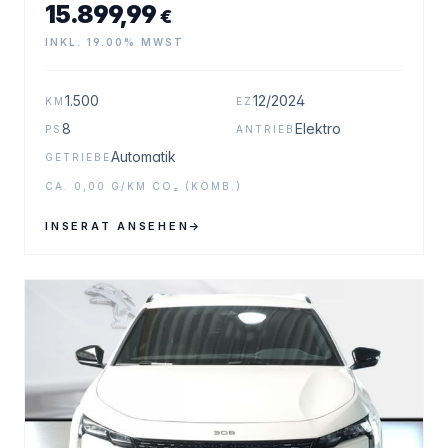
15.899,99
€
INKL. 19.00% MWST
1.500
12/2024
KM
EZ
8
Elektro
PS
ANTRIEB
Automatik
GETRIEBE
CA. 0,00 G/KM CO₂ (KOMB.)
INSERAT ANSEHEN
→