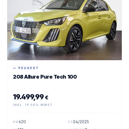
— PEUGEOT
208 Allure Pure Tech 100
19.499,99
€
INKL. 19.00% MWST
620
04/2025
KM
EZ