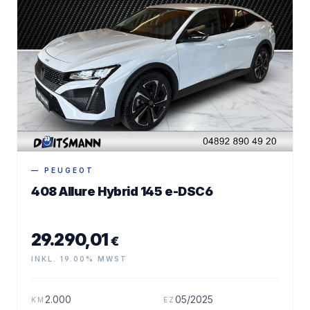
— PEUGEOT
408 Allure Hybrid 145 e-DSC6
29.290,01
€
INKL. 19.00% MWST
2.000
05/2025
KM
EZ