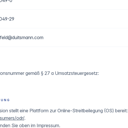
049-0
049-29
efeld@duitsmann.com
tionsnummer gemäß § 27 a Umsatzsteuergesetz:
TUNG
n stellt eine Plattform zur Online-Streitbeilegung (OS) bereit:
nsumers/odr/
.
inden Sie oben im Impressum.