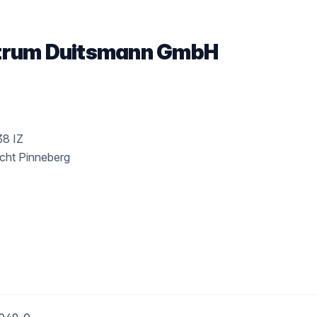
trum Duitsmann GmbH
38 IZ
icht Pinneberg