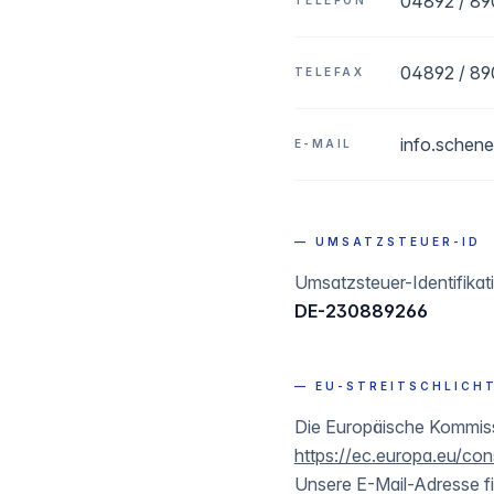
04892 / 89
TELEFON
04892 / 89
TELEFAX
info.schen
E-MAIL
— UMSATZSTEUER-ID
Umsatzsteuer-Identifika
DE-230889266
— EU-STREITSCHLICH
Die Europäische Kommissio
https://ec.europa.eu/co
Unsere E-Mail-Adresse f