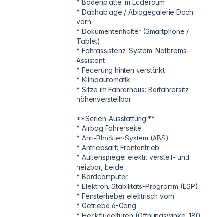
* Bodenplatte im Laderaum
* Dachablage / Ablagegalerie Dach
vorn
* Dokumentenhalter (Smartphone /
Tablet)
* Fahrassistenz-System: Notbrems-
Assistent
* Federung hinten verstärkt
* Klimaautomatik
* Sitze im Fahrerhaus: Beifahrersitz
höhenverstellbar
**Serien-Ausstattung:**
* Airbag Fahrerseite
* Anti-Blockier-System (ABS)
* Antriebsart: Frontantrieb
* Außenspiegel elektr. verstell- und
heizbar, beide
* Bordcomputer
* Elektron. Stabilitäts-Programm (ESP)
* Fensterheber elektrisch vorn
* Getriebe 6-Gang
* Heckflügeltüren (Öffnungswinkel 180