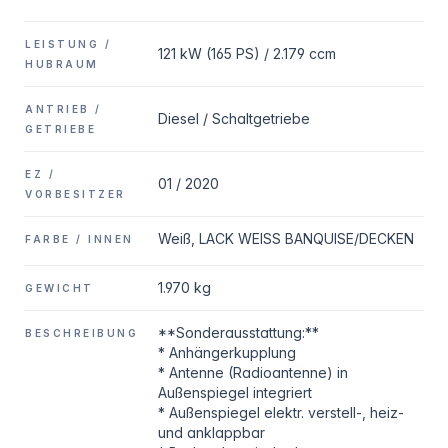
LEISTUNG /
121 kW (165 PS) / 2.179 ccm
HUBRAUM
ANTRIEB /
Diesel / Schaltgetriebe
GETRIEBE
EZ /
01 / 2020
VORBESITZER
Weiß, LACK WEISS BANQUISE/DECKEN
FARBE / INNEN
1.970 kg
GEWICHT
**Sonderausstattung:**
BESCHREIBUNG
* Anhängerkupplung
* Antenne (Radioantenne) in
Außenspiegel integriert
* Außenspiegel elektr. verstell-, heiz-
und anklappbar