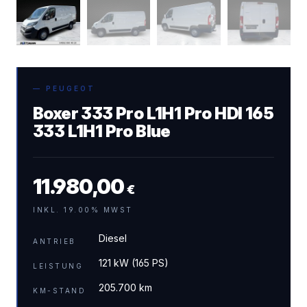
— PEUGEOT
Boxer 333 Pro L1H1 Pro HDI 165
333 L1H1 Pro Blue
11.980,00
€
INKL. 19.00% MWST
Diesel
ANTRIEB
121 kW (165 PS)
LEISTUNG
205.700 km
KM-STAND